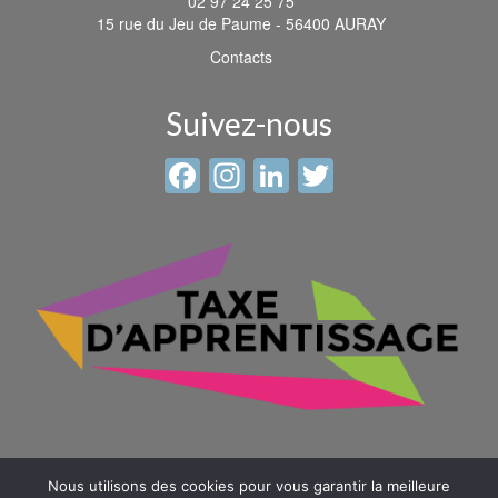
02 97 24 25 75
15 rue du Jeu de Paume - 56400 AURAY
Contacts
Suivez-nous
Facebook
Instagram
LinkedIn
Twitter
Nous utilisons des cookies pour vous garantir la meilleure