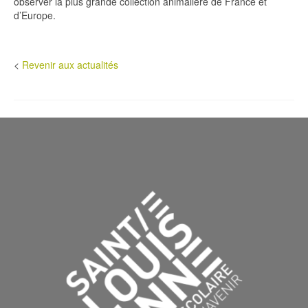
observer la plus grande collection animalière de France et
d’Europe.
<
Revenir aux actualités