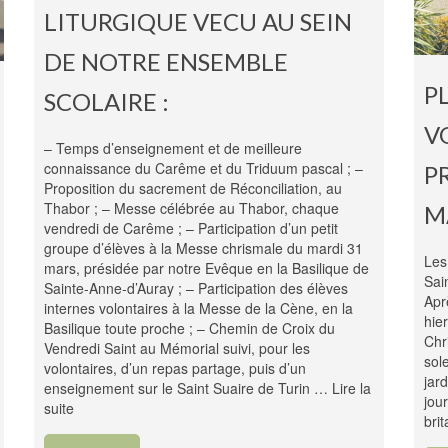
LITURGIQUE VECU AU SEIN
DE NOTRE ENSEMBLE
P
SCOLAIRE :
V
– Temps d’enseignement et de meilleure
connaissance du Carême et du Triduum pascal ; –
P
Proposition du sacrement de Réconciliation, au
Thabor ; – Messe célébrée au Thabor, chaque
M
vendredi de Carême ; – Participation d’un petit
groupe d’élèves à la Messe chrismale du mardi 31
Les
mars, présidée par notre Evêque en la Basilique de
Sai
Sainte-Anne-d’Auray ; – Participation des élèves
Apr
internes volontaires à la Messe de la Cène, en la
hie
Basilique toute proche ; – Chemin de Croix du
Chr
Vendredi Saint au Mémorial suivi, pour les
sol
volontaires, d’un repas partage, puis d’un
jar
enseignement sur le Saint Suaire de Turin …
Lire la
jou
suite
bri