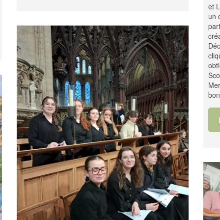
et 
un 
par
cré
Déc
cli
obt
Sco
Mer
bon