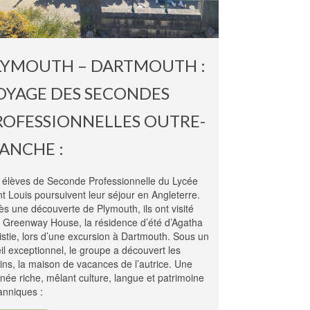
LYMOUTH – DARTMOUTH :
OYAGE DES SECONDES
ROFESSIONNELLES OUTRE-
ANCHE :
 élèves de Seconde Professionnelle du Lycée
nt Louis poursuivent leur séjour en Angleterre.
ès une découverte de Plymouth, ils ont visité
r Greenway House, la résidence d’été d’Agatha
istie, lors d’une excursion à Dartmouth. Sous un
eil exceptionnel, le groupe a découvert les
dins, la maison de vacances de l’autrice. Une
rnée riche, mêlant culture, langue et patrimoine
tanniques :