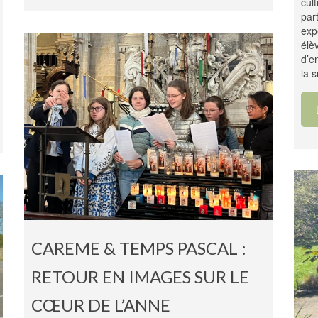
cul
par
exp
élè
d’e
la s
CAREME & TEMPS PASCAL :
RETOUR EN IMAGES SUR LE
CŒUR DE L’ANNE